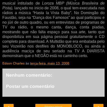
musical intitulado de
Loroza MBP (Música Brasileira de
Pista),
lançado no inicio de 2008, o qual tem executada nas
rádios a música “Hasta la Vista Baby”. No Domingão do
Faustão, seja na “Dança dos Famosos” ao qual participou e
no júri de outro quadro, ou em entrevistas de programas de
TV ou rádio, o mesmo canta, dança, conta piadas,
mostrando que não falta espaço para sua arte, tanto que
disponibiliza em sua página pessoal gratuitamente o CD
completo para download. A Multidão que era embalada pelo
seu Vozeirão nos desfiles do MONOBLOCO, ou ainda a
audiência maciça de seu seriado na TV A DIARISTA
demonstram que o NEGÃO está no caminho certo.
Edson Charles
às
terça-feira, maio 13, 2008
Nenhum comentário:
Postar um comentário
‹
›
Página inicial