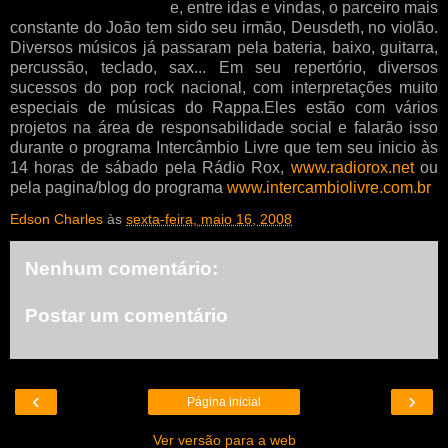
e, entre idas e vindas, o parceiro mais
constante do João tem sido seu irmão, Deusdeth, no violão.
Diversos músicos já passaram pela bateria, baixo, guitarra,
percussão, teclado, sax... Em seu repertório, diversos
sucessos do pop rock nacional, com interpretações muito
especiais de músicas do Rappa.Eles estão com vários
projetos na área de responsabilidade social e falarão isso
durante o programa Intercâmbio Livre que tem seu inicio às
14 horas de sábado pela Rádio Rox,
www.radiorox.net
ou
pela pagina/blog do programa
www.intercambiolivre.com.br
Edson Charles
às
sexta-feira, maio 16, 2008
Nenhum comentário:
Postar um comentário
‹
›
Página inicial
Ver versão para a web