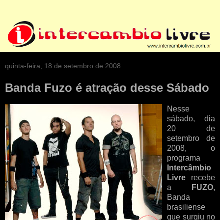
quinta-feira, 18 de setembro de 2008
Banda Fuzo é atração desse Sábado
Nesse
sábado, dia
20 de
setembro de
2008, o
programa
Intercâmbio
Livre
recebe
a
FUZO
,
Banda
brasiliense
que surgiu no