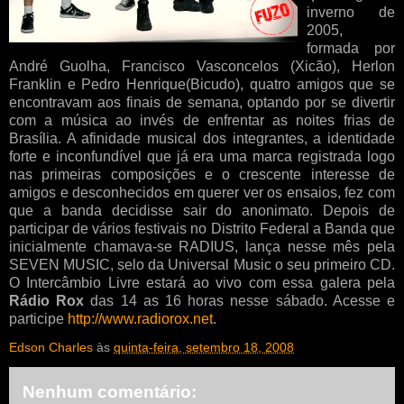
inverno de
2005,
formada por
André Guolha, Francisco Vasconcelos (Xicão), Herlon
Franklin e Pedro Henrique(Bicudo), quatro amigos que se
encontravam aos finais de semana, optando por se divertir
com a música ao invés de enfrentar as noites frias de
Brasília. A afinidade musical dos integrantes, a identidade
forte e inconfundível que já era uma marca registrada logo
nas primeiras composições e o crescente interesse de
amigos e desconhecidos em querer ver os ensaios, fez com
que a banda decidisse sair do anonimato. Depois de
participar de vários festivais no Distrito Federal a Banda que
inicialmente chamava-se RADIUS, lança nesse mês pela
SEVEN MUSIC, selo da Universal Music o seu primeiro CD.
O Intercâmbio Livre estará ao vivo com essa galera pela
Rádio Rox
das 14 as 16 horas nesse sábado. Acesse e
participe
http://www.radiorox.net
.
Edson Charles
às
quinta-feira, setembro 18, 2008
Nenhum comentário: